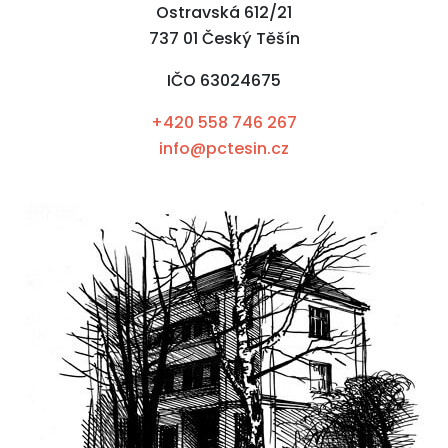
Ostravská 612/21
737 01 Český Těšín
IČO 63024675
+420 558 746 267
info@pctesin.cz