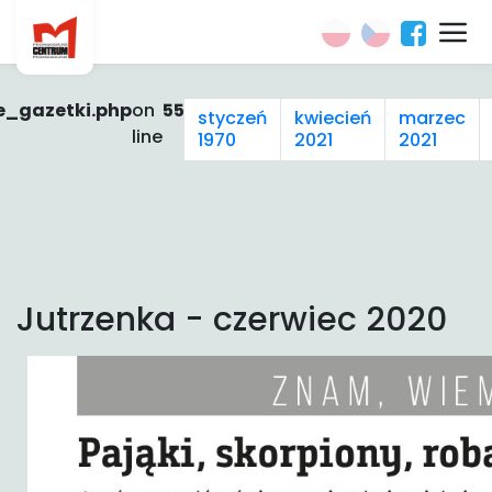
e_gazetki.php
on
55
styczeń
kwiecień
marzec
line
1970
2021
2021
Jutrzenka - czerwiec 2020