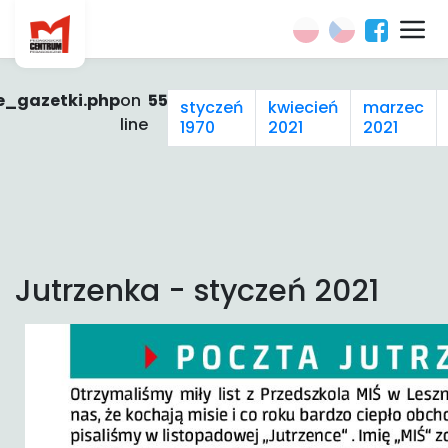
e_gazetki.php
on
55
styczeń
kwiecień
marzec
line
1970
2021
2021
Jutrzenka - styczeń 2021