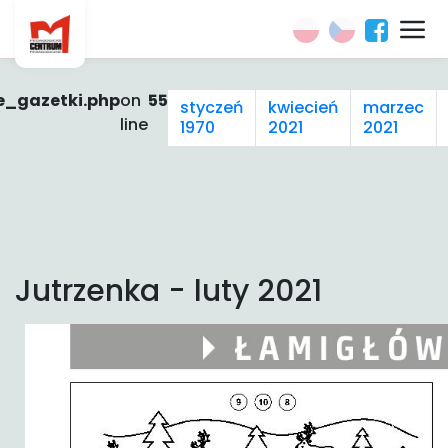
e_gazetki.php
on
55
styczeń
kwiecień
marzec
line
1970
2021
2021
Jutrzenka - luty 2021