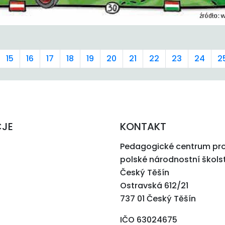
15
16
17
18
19
20
21
22
23
24
2
CJE
KONTAKT
Pedagogické centrum pr
polské národnostní škols
Český Těšín
Ostravská 612/21
737 01 Český Těšín
IČO 63024675