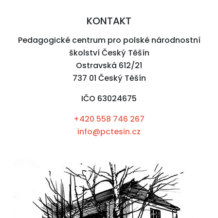
KONTAKT
Pedagogické centrum pro polské národnostní
školství Český Těšín
Ostravská 612/21
737 01 Český Těšín
IČO 63024675
+420 558 746 267
info@pctesin.cz