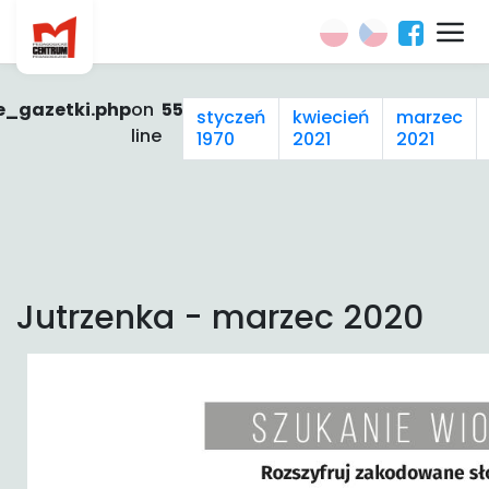
e_gazetki.php
on
55
styczeń
kwiecień
marzec
line
1970
2021
2021
Jutrzenka - marzec 2020