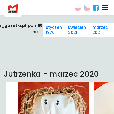
e_gazetki.php
on
55
styczeń
kwiecień
marzec
line
1970
2021
2021
Jutrzenka - marzec 2020