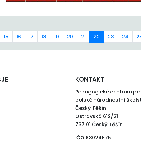
15
16
17
18
19
20
21
22
23
24
2
CJE
KONTAKT
Pedagogické centrum pr
polské národnostní škols
Český Těšín
Ostravská 612/21
737 01 Český Těšín
IČO 63024675