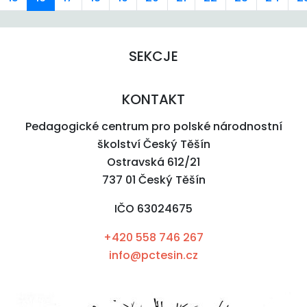
SEKCJE
KONTAKT
Pedagogické centrum pro polské národnostní
školství Český Těšín
Ostravská 612/21
737 01 Český Těšín
IČO 63024675
+420 558 746 267
info@pctesin.cz