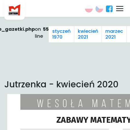
e_gazetki.php
on
55
styczeń
kwiecień
marzec
line
1970
2021
2021
Jutrzenka - kwiecień 2020