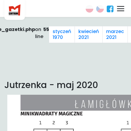
e_gazetki.php
on
55
styczeń
kwiecień
marzec
line
1970
2021
2021
Jutrzenka - maj 2020