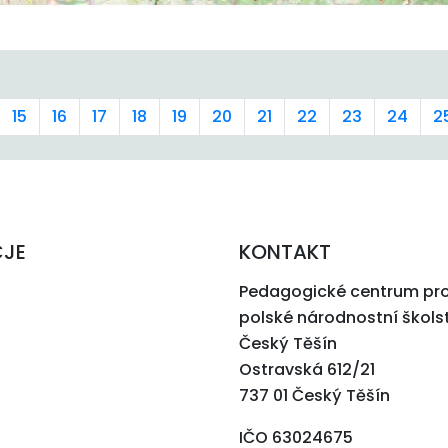
15
16
17
18
19
20
21
22
23
24
2
CJE
KONTAKT
Pedagogické centrum pr
polské národnostní škols
Český Těšín
Ostravská 612/21
737 01 Český Těšín
IČO 63024675