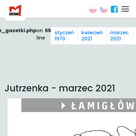
e_gazetki.php
on
55
styczeń
kwiecień
marzec
line
1970
2021
2021
Jutrzenka - marzec 2021