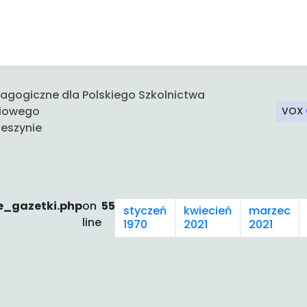
gogiczne dla Polskiego Szkolnictwa
iowego
VOX
eszynie
e_gazetki.php
on
55
styczeń
kwiecień
marzec
line
1970
2021
2021