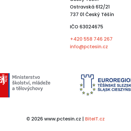
Ostravská 612/21
737 01 Český Těšín
IČO 63024675
+420 558 746 267
info@pctesin.cz
© 2026 www.pctesin.cz |
BiteIT.cz