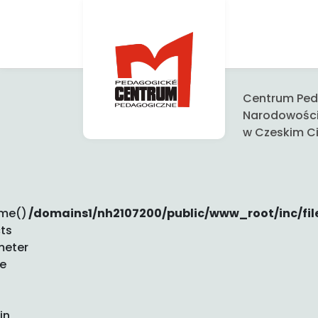
Centrum Peda
Narodowośc
w Czeskim Ci
ime()
/domains1/nh2107200/public/www_root/inc/fil
ts
meter
be
in