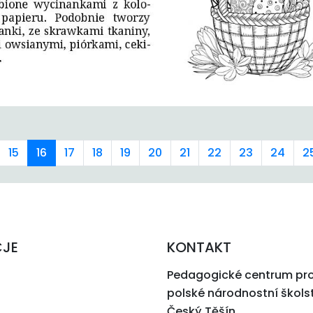
15
16
17
18
19
20
21
22
23
24
2
CJE
KONTAKT
Pedagogické centrum pr
polské národnostní škols
Český Těšín