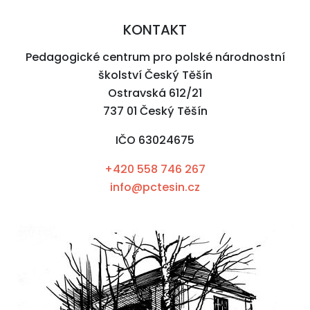
KONTAKT
Pedagogické centrum pro polské národnostní
školství Český Těšín
Ostravská 612/21
737 01 Český Těšín
IČO 63024675
+420 558 746 267
info@pctesin.cz