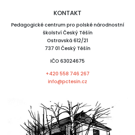
KONTAKT
Pedagogické centrum pro polské národnostní
školství Český Těšín
Ostravská 612/21
737 01 Český Těšín
IČO 63024675
+420 558 746 267
info@pctesin.cz