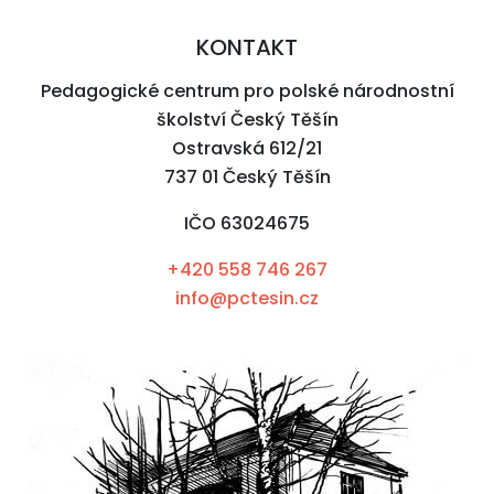
KONTAKT
Pedagogické centrum pro polské národnostní
školství Český Těšín
Ostravská 612/21
737 01 Český Těšín
IČO 63024675
+420 558 746 267
info@pctesin.cz