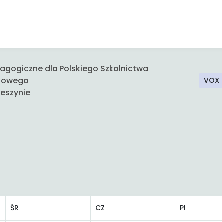
gogiczne dla Polskiego Szkolnictwa
iowego
VOX
eszynie
ŚR
CZ
PI