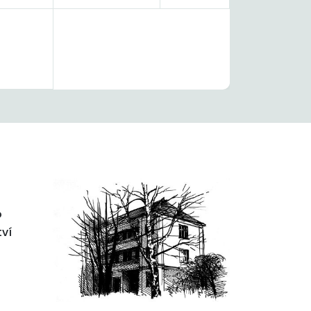
o
tví