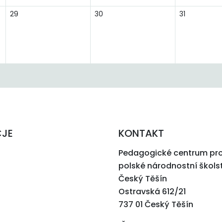
29
30
31
CJE
KONTAKT
Pedagogické centrum pr
polské národnostní škols
Český Těšín
Ostravská 612/21
737 01 Český Těšín