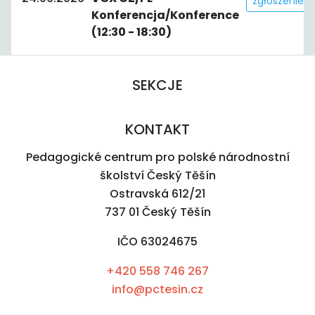
zgłoszenie
Konferencja/Konference
(12:30 - 18:30)
SEKCJE
KONTAKT
Pedagogické centrum pro polské národnostní
školství Český Těšín
Ostravská 612/21
737 01 Český Těšín
IČO 63024675
+420 558 746 267
info@pctesin.cz