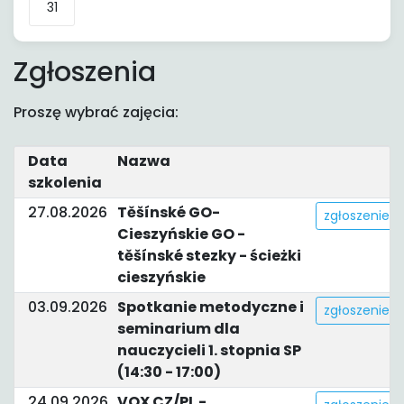
31
Zgłoszenia
Proszę wybrać zajęcia:
Data
Nazwa
szkolenia
27.08.2026
Těšínské GO-
zgłoszenie
Cieszyńskie GO -
těšínské stezky - ścieżki
cieszyńskie
03.09.2026
Spotkanie metodyczne i
zgłoszenie
seminarium dla
nauczycieli 1. stopnia SP
(14:30 - 17:00)
24.09.2026
VOX CZ/PL -