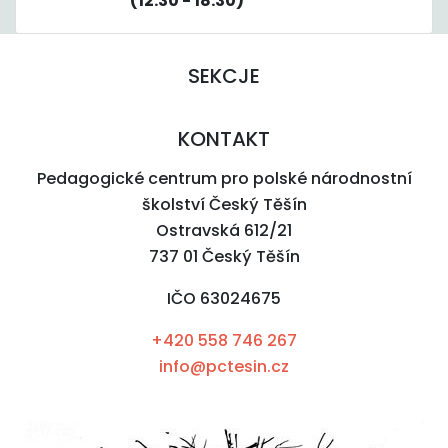
(12:30 - 18:30)
SEKCJE
KONTAKT
Pedagogické centrum pro polské národnostní
školství Český Těšín
Ostravská 612/21
737 01 Český Těšín
IČO 63024675
+420 558 746 267
info@pctesin.cz