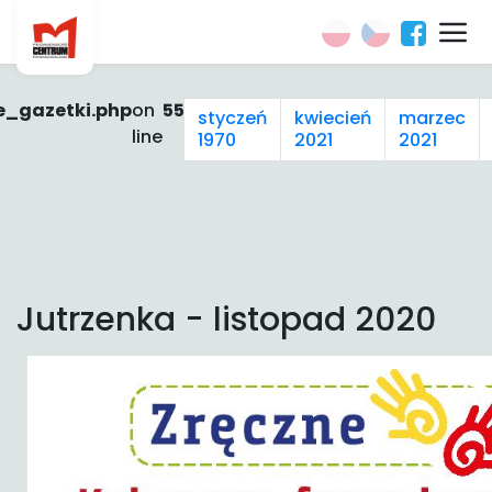
e_gazetki.php
on
55
styczeń
kwiecień
marzec
line
1970
2021
2021
Jutrzenka - listopad 2020