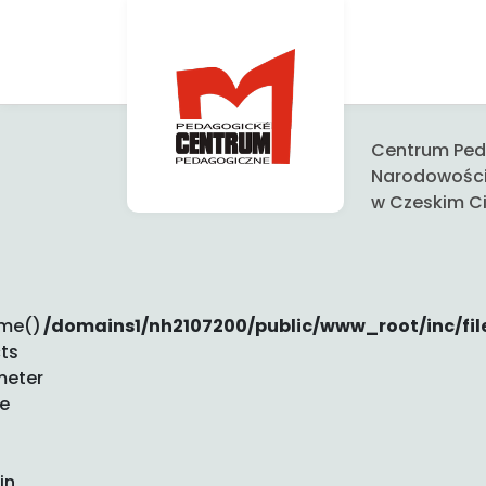
Centrum Peda
Narodowośc
w Czeskim Ci
ime()
/domains1/nh2107200/public/www_root/inc/fil
ts
meter
be
in