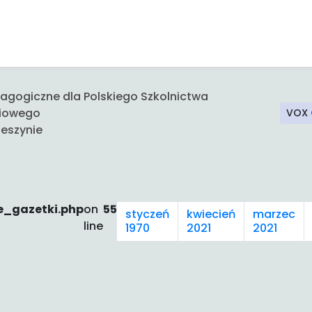
gogiczne dla Polskiego Szkolnictwa
iowego
VOX
eszynie
e_gazetki.php
on
55
styczeń
kwiecień
marzec
line
1970
2021
2021