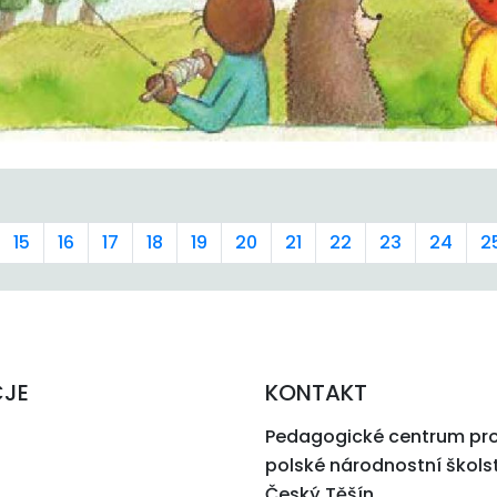
15
16
17
18
19
20
21
22
23
24
2
CJE
KONTAKT
Pedagogické centrum pr
polské národnostní škols
Český Těšín