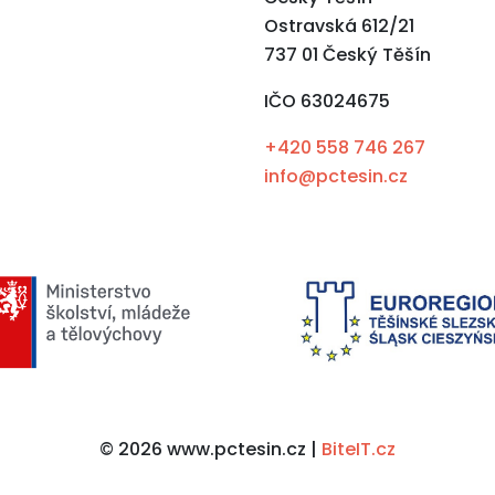
Ostravská 612/21
737 01 Český Těšín
IČO 63024675
+420 558 746 267
info@pctesin.cz
© 2026 www.pctesin.cz |
BiteIT.cz