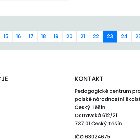
15
16
17
18
19
20
21
22
23
24
2
CJE
KONTAKT
Pedagogické centrum pr
polské národnostní škols
Český Těšín
Ostravská 612/21
737 01 Český Těšín
IČO 63024675