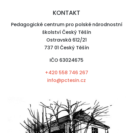
KONTAKT
Pedagogické centrum pro polské národnostní
školství Český Těšín
Ostravská 612/21
737 01 Český Těšín
IČO 63024675
+420 558 746 267
info@pctesin.cz