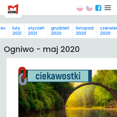
zec
luty
styczeń
grudzień
listopad
czerwie
2021
2021
2020
2020
2020
Ogniwo - maj 2020