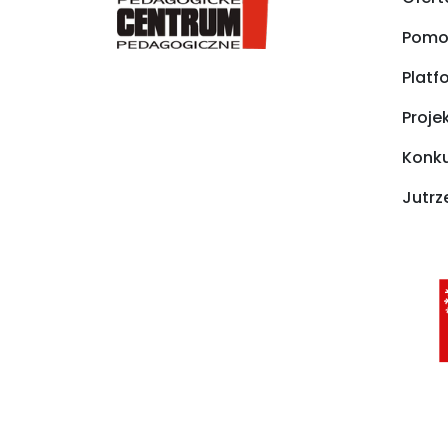
Pomo
Platf
Proje
Konk
Jutr