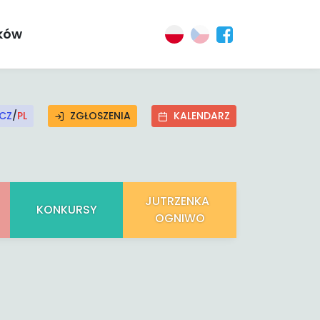
ików
CZ
/
PL
ZGŁOSZENIA
KALENDARZ
JUTRZENKA
KONKURSY
OGNIWO