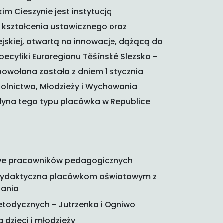
 Cieszynie jest instytucją
kształcenia ustawicznego oraz
jskiej, otwartą na innowacje, dążącą do
pecyfiki Euroregionu Těšínské Slezsko -
powołana została z dniem 1 stycznia
zkolnictwa, Młodzieży i Wychowania
edyna tego typu placówka w Republice
we pracowników pedagogicznych
dydaktyczna placówkom oświatowym z
zania
odycznych - Jutrzenka i Ogniwo
a dzieci i młodzieży