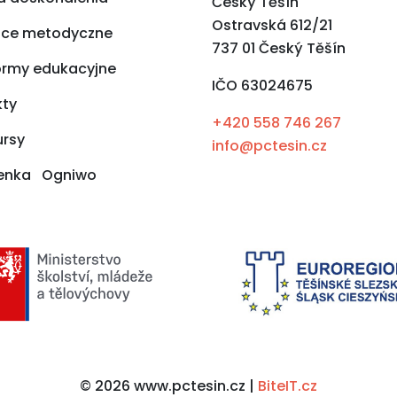
Český Těšín
Ostravská 612/21
ce metodyczne
737 01 Český Těšín
ormy edukacyjne
IČO 63024675
kty
+420 558 746 267
ursy
info@pctesin.cz
zenka Ogniwo
© 2026 www.pctesin.cz |
BiteIT.cz