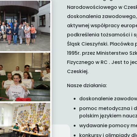
Narodowościowego w Czeskim
doskonalenia zawodowego, 
aktywnej współpracy europe
podkreślenia tożsamości i s
Śląsk Cieszyński. Placówka 
1995r. przez Ministerstwo S
Fizycznego w RC . Jest to j
Czeskiej.
Nasze działania:
doskonalenie zawodo
pomoc metodyczna i 
polskim językiem nauc
wydawanie pomocy met
konkursy i olimpiady dl