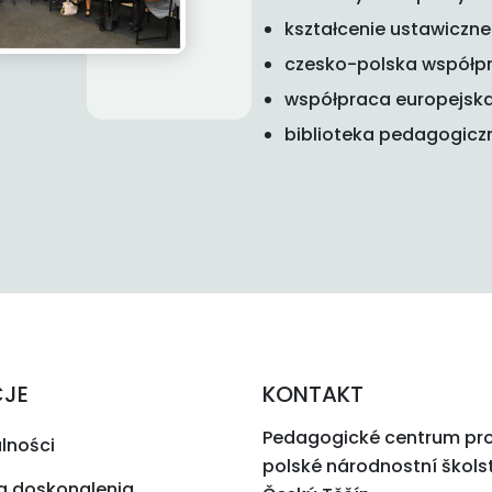
kształcenie ustawiczne
czesko-polska współpr
współpraca europejsk
biblioteka pedagogicz
CJE
KONTAKT
Pedagogické centrum pr
lności
polské národnostní škols
a doskonalenia