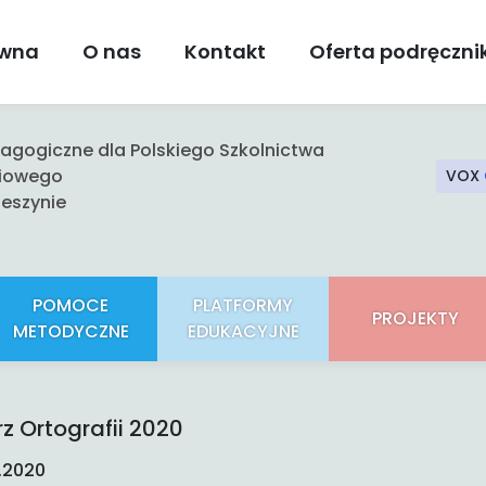
ówna
O nas
Kontakt
Oferta podręczn
gogiczne dla Polskiego Szkolnictwa
iowego
VOX
eszynie
POMOCE
PLATFORMY
PROJEKTY
METODYCZNE
EDUKACYJNE
rz Ortografii 2020
.2020