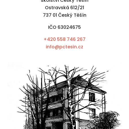
školství Český Těšín
Ostravská 612/21
737 01 Český Těšín
IČO 63024675
+420 558 746 267
info@pctesin.cz