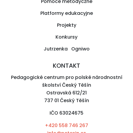
Pomoce metodyczne
Platformy edukacyjne
Projekty
Konkursy
Jutrzenka Ogniwo
KONTAKT
Pedagogické centrum pro polské národnostní
školství Český Těšín
Ostravská 612/21
737 01 Český Těšín
IČO 63024675
+420 558 746 267