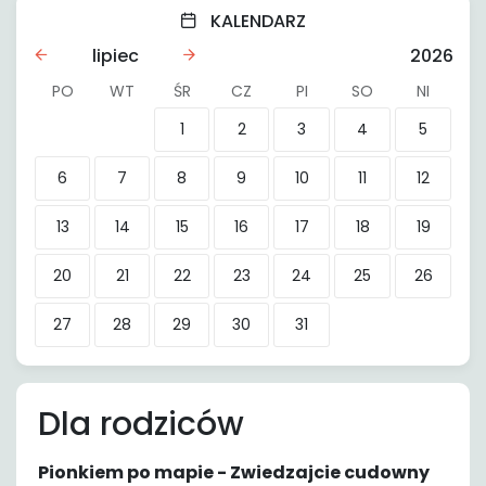
KALENDARZ
lipiec
2026
PO
WT
ŚR
CZ
PI
SO
NI
1
2
3
4
5
6
7
8
9
10
11
12
13
14
15
16
17
18
19
20
21
22
23
24
25
26
27
28
29
30
31
Dla rodziców
Pionkiem po mapie - Zwiedzajcie cudowny