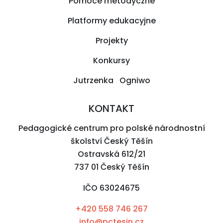
Pomoce metodyczne
Platformy edukacyjne
Projekty
Konkursy
Jutrzenka Ogniwo
KONTAKT
Pedagogické centrum pro polské národnostní
školství Český Těšín
Ostravská 612/21
737 01 Český Těšín
IČO 63024675
+420 558 746 267
info@pctesin.cz