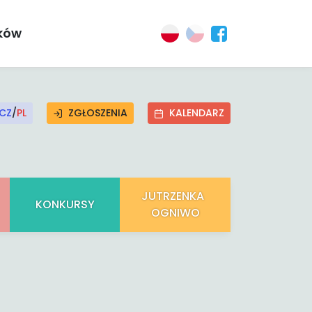
ików
CZ
/
PL
ZGŁOSZENIA
KALENDARZ
JUTRZENKA
KONKURSY
OGNIWO