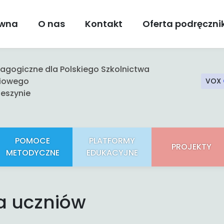
ówna
O nas
Kontakt
Oferta podręczn
gogiczne dla Polskiego Szkolnictwa
iowego
VOX
eszynie
POMOCE
PLATFORMY
PROJEKTY
METODYCZNE
EDUKACYJNE
a uczniów