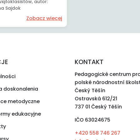
wiątoklasistów, autor:
na Sajdok
Zobacz wiecej
CJE
KONTAKT
Pedagogické centrum pr
lności
polské národnostní škols
a doskonalenia
Český Těšín
Ostravská 612/21
ce metodyczne
737 01 Český Těšín
ormy edukacyjne
IČO 63024675
kty
+420 558 746 267
ursy