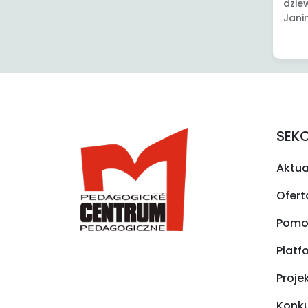
dzie
Jani
SEK
Aktua
Ofert
Pomo
Platf
Proje
Konk