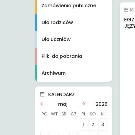
Zamówienia publiczne
18
EGZ
Dla rodziców
JĘZ
Dla uczniów
Pliki do pobrania
Archiwum
KALENDARZ
maj
2026
PO
WT
ŚR
CZ
PI
SO
NI
1
2
3