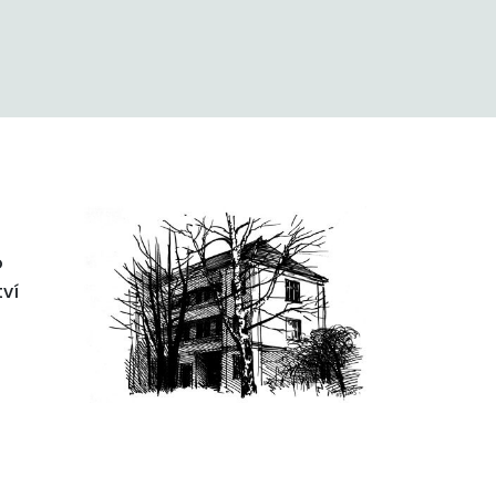
o
tví