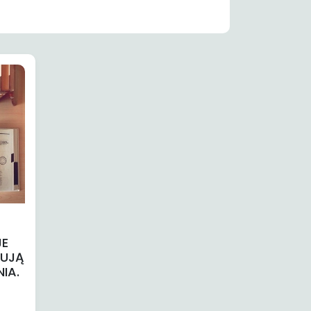
JE
DUJĄ
IA.