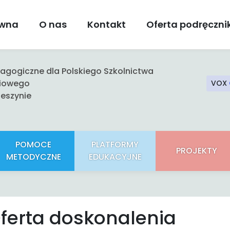
ówna
O nas
Kontakt
Oferta podręczn
gogiczne dla Polskiego Szkolnictwa
iowego
VOX
eszynie
POMOCE
PLATFORMY
PROJEKTY
METODYCZNE
EDUKACYJNE
ferta doskonalenia