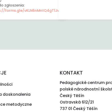
do zgłoszenia:
s://forms.gle/vKLN6nMntQ4gT1Jw9
CJE
KONTAKT
Pedagogické centrum pr
lności
polské národnostní škols
a doskonalenia
Český Těšín
Ostravská 612/21
ce metodyczne
737 01 Český Těšín