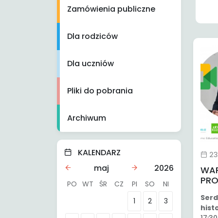
Zamówienia publiczne
Dla rodziców
Dla uczniów
Pliki do pobrania
Archiwum
KALENDARZ
23.
maj
2026
WAR
PRO
PO
WT
ŚR
CZ
PI
SO
NI
Serd
1
2
3
histo
17:30