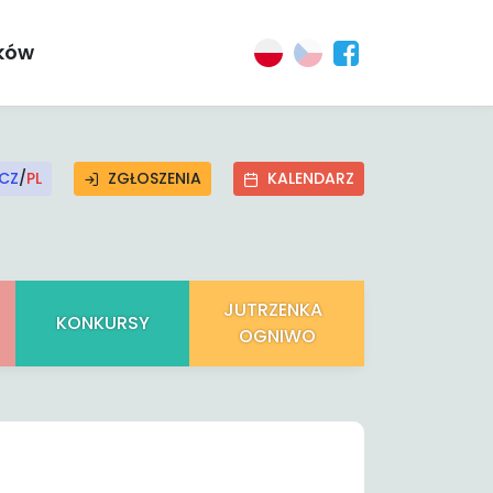
ików
CZ
/
PL
ZGŁOSZENIA
KALENDARZ
JUTRZENKA
KONKURSY
OGNIWO