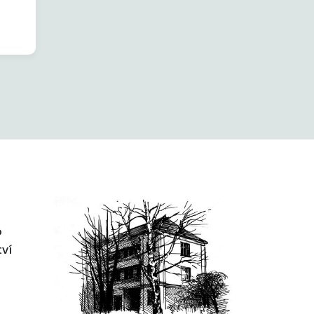
o
tví