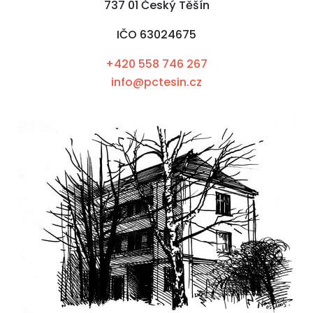
737 01 Český Těšín
IČO 63024675
+420 558 746 267
info@pctesin.cz