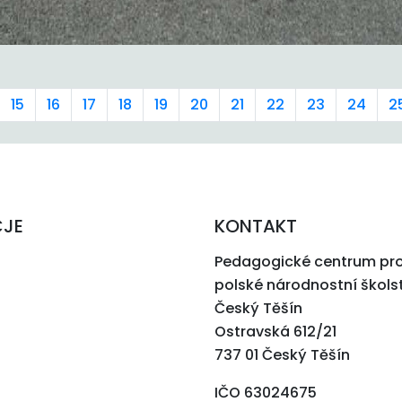
15
16
17
18
19
20
21
22
23
24
2
CJE
KONTAKT
Pedagogické centrum pr
polské národnostní škols
Český Těšín
Ostravská 612/21
737 01 Český Těšín
IČO 63024675